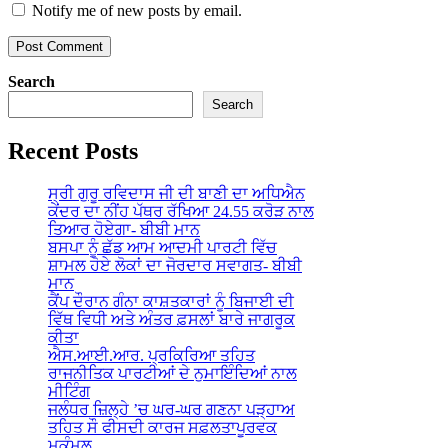
Notify me of new posts by email.
Search
Search
Recent Posts
ਸ੍ਰੀ ਗੁਰੂ ਰਵਿਦਾਸ ਜੀ ਦੀ ਬਾਣੀ ਦਾ ਅਧਿਐਨ
ਕੇਂਦਰ ਦਾ ਨੀਂਹ ਪੱਥਰ ਰੱਖਿਆ 24.55 ਕਰੋੜ ਨਾਲ
ਤਿਆਰ ਹੋਏਗਾ- ਬੀਬੀ ਮਾਨ
ਬਸਪਾ ਨੂੰ ਛੱਡ ਆਮ ਆਦਮੀ ਪਾਰਟੀ ਵਿੱਚ
ਸ਼ਾਮਲ ਹੋਏ ਲੋਕਾਂ ਦਾ ਜੋਰਦਾਰ ਸਵਾਗਤ- ਬੀਬੀ
ਮਾਨ
ਕੈਂਪ ਦੌਰਾਨ ਗੰਨਾ ਕਾਸ਼ਤਕਾਰਾਂ ਨੂੰ ਬਿਜਾਈ ਦੀ
ਵਿੱਥ ਵਿਧੀ ਅਤੇ ਅੰਤਰ ਫ਼ਸਲਾਂ ਬਾਰੇ ਜਾਗਰੂਕ
ਕੀਤਾ
ਐਸ.ਆਈ.ਆਰ. ਪ੍ਰਕਿਰਿਆ ਤਹਿਤ
ਰਾਜਨੀਤਿਕ ਪਾਰਟੀਆਂ ਦੇ ਨੁਮਾਇੰਦਿਆਂ ਨਾਲ
ਮੀਟਿੰਗ
ਜਲੰਧਰ ਜ਼ਿਲ੍ਹੇ ’ਚ ਘਰ-ਘਰ ਗਣਨਾ ਪੜ੍ਹਾਅ
ਤਹਿਤ ਸੌ ਫੀਸਦੀ ਕਾਰਜ ਸਫ਼ਲਤਾਪੂਰਵਕ
ਮੁਕੰਮਲ