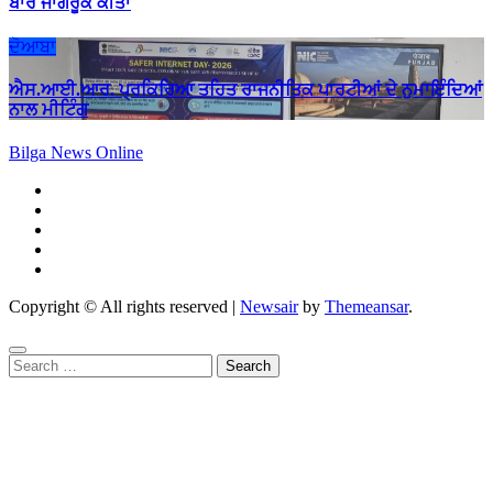
ਬਾਰੇ ਜਾਗਰੂਕ ਕੀਤਾ
ਦੋਆਬਾ
ਐਸ.ਆਈ.ਆਰ. ਪ੍ਰਕਿਰਿਆ ਤਹਿਤ ਰਾਜਨੀਤਿਕ ਪਾਰਟੀਆਂ ਦੇ ਨੁਮਾਇੰਦਿਆਂ
ਨਾਲ ਮੀਟਿੰਗ
Bilga News Online
Copyright © All rights reserved
|
Newsair
by
Themeansar
.
Search
for: