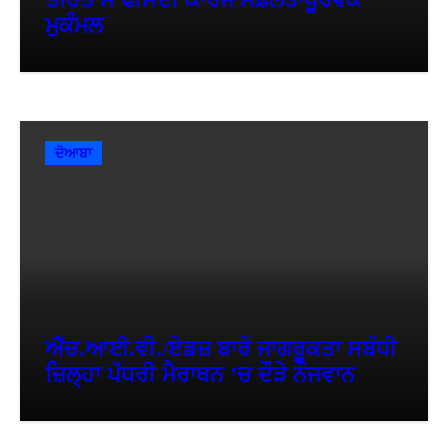
ਮੁਕੰਮਲ
ਦੋਆਬਾ
ਐੱਚ.ਆਈ.ਵੀ./ਏਡਜ਼ ਬਾਰੇ ਜਾਗਰੂਕਤਾ ਸਬੰਧੀ
ਜ਼ਿਲ੍ਹਾ ਪੱਧਰੀ ਮੈਰਾਥਨ ’ਚ ਦੌੜੇ ਨੌਜਵਾਨ