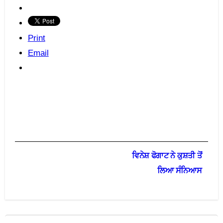
Print
Email
Post
ਵਿਨੇਸ਼ ਫੋਗਾਟ ਨੇ ਕੁਸ਼ਤੀ ਤੋਂ
navigation
ਲਿਆ ਸੰਨਿਆਸ