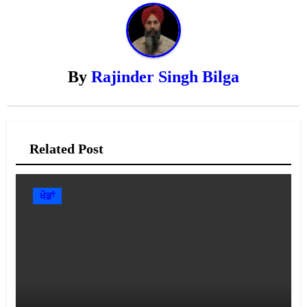
By
Rajinder Singh Bilga
Related Post
ਖੇਡਾਂ