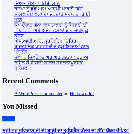
ਤਿਆਰ ਹੋਏਗਾ- ਬੀਬੀ ਮਾਨ
ਬਸਪਾ ਨੂੰ ਛੱਡ ਆਮ ਆਦਮੀ ਪਾਰਟੀ ਵਿੱਚ
ਸ਼ਾਮਲ ਹੋਏ ਲੋਕਾਂ ਦਾ ਜੋਰਦਾਰ ਸਵਾਗਤ- ਬੀਬੀ
ਮਾਨ
ਕੈਂਪ ਦੌਰਾਨ ਗੰਨਾ ਕਾਸ਼ਤਕਾਰਾਂ ਨੂੰ ਬਿਜਾਈ ਦੀ
ਵਿੱਥ ਵਿਧੀ ਅਤੇ ਅੰਤਰ ਫ਼ਸਲਾਂ ਬਾਰੇ ਜਾਗਰੂਕ
ਕੀਤਾ
ਐਸ.ਆਈ.ਆਰ. ਪ੍ਰਕਿਰਿਆ ਤਹਿਤ
ਰਾਜਨੀਤਿਕ ਪਾਰਟੀਆਂ ਦੇ ਨੁਮਾਇੰਦਿਆਂ ਨਾਲ
ਮੀਟਿੰਗ
ਜਲੰਧਰ ਜ਼ਿਲ੍ਹੇ ’ਚ ਘਰ-ਘਰ ਗਣਨਾ ਪੜ੍ਹਾਅ
ਤਹਿਤ ਸੌ ਫੀਸਦੀ ਕਾਰਜ ਸਫ਼ਲਤਾਪੂਰਵਕ
ਮੁਕੰਮਲ
Recent Comments
A WordPress Commenter
on
Hello world!
You Missed
ਦੋਆਬਾ
ਸ੍ਰੀ ਗੁਰੂ ਰਵਿਦਾਸ ਜੀ ਦੀ ਬਾਣੀ ਦਾ ਅਧਿਐਨ ਕੇਂਦਰ ਦਾ ਨੀਂਹ ਪੱਥਰ ਰੱਖਿਆ