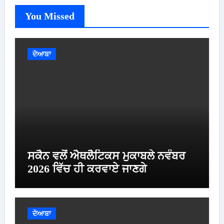
You Missed
ਦੋਆਬਾ
ਸਕੈਨ ਵਲੋਂ ਐਥਲੈਟਿਕਸ ਮੁਕਾਬਲੇ ਨਵੰਬਰ
2026 ਵਿੱਚ ਹੀ ਕਰਵਾਏ ਜਾਣਗੇ
ਦੋਆਬਾ