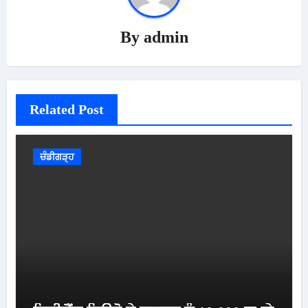
By
admin
Related Post
ਚੰਡੀਗੜ੍ਹ