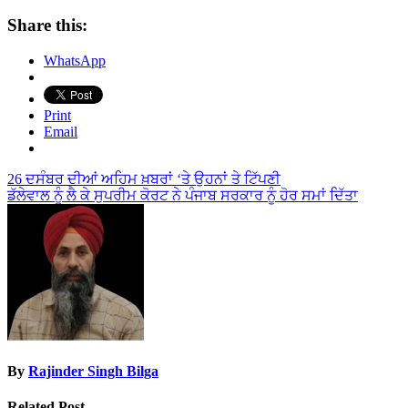
Share this:
WhatsApp
Print
Email
Post
26 ਦਸੰਬਰ ਦੀਆਂ ਅਹਿਮ ਖ਼ਬਰਾਂ ‘ਤੇ ਉਹਨਾਂ ਤੇ ਟਿੱਪਣੀ
ਡੱਲੇਵਾਲ ਨੂੰ ਲੈ ਕੇ ਸੁਪਰੀਮ ਕੋਰਟ ਨੇ ਪੰਜਾਬ ਸਰਕਾਰ ਨੂੰ ਹੋਰ ਸਮਾਂ ਦਿੱਤਾ
navigation
By
Rajinder Singh Bilga
Related Post