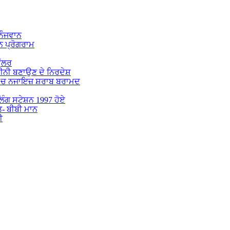
 ਨੌਜਵਾਨ
 ਪ੍ਰੋਗਰਾਮ
ੁੱਲਰ
ਕੀਨੀ ਬਣਾਉਣ ਦੇ ਨਿਰਦੇਸ਼
 ‘ਚ ਨਜਾਇਜ਼ ਸ਼ਰਾਬ ਬਰਾਮਦ
ੋਲਿੰਗ ਸਟੇਸ਼ਨ 1997 ਹੋਏ
ਤ- ਬੀਬੀ ਮਾਨ
ੀ