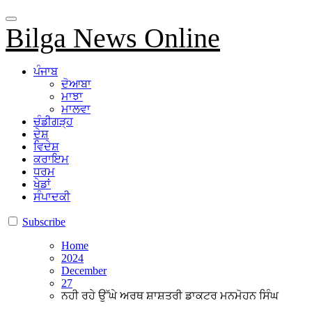
Bilga News Online
ਪੰਜਾਬ
ਦੋਆਬਾ
ਮਾਝਾ
ਮਾਲਵਾ
ਚੰਡੀਗੜ੍ਹ
ਦੇਸ਼
ਵਿਦੇਸ਼
ਕਰਾਇਮ
ਧਰਮ
ਖੇਡਾਂ
ਸੰਪਾਦਕੀ
Subscribe
Home
2024
December
27
ਨਹੀ ਰਹੇ ਉੱਘੇ ਅਰਥ ਸ਼ਾਸ਼ਤਰੀ ਡਾਕਟਰ ਮਨਮੋਹਨ ਸਿੰਘ