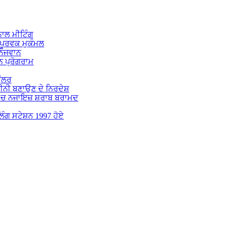
ਾਲ ਮੀਟਿੰਗ
ਪੂਰਵਕ ਮੁਕੰਮਲ
 ਨੌਜਵਾਨ
 ਪ੍ਰੋਗਰਾਮ
ੁੱਲਰ
ਕੀਨੀ ਬਣਾਉਣ ਦੇ ਨਿਰਦੇਸ਼
 ‘ਚ ਨਜਾਇਜ਼ ਸ਼ਰਾਬ ਬਰਾਮਦ
ੋਲਿੰਗ ਸਟੇਸ਼ਨ 1997 ਹੋਏ