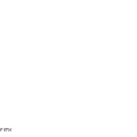
ਇਆ ਜਾਮ