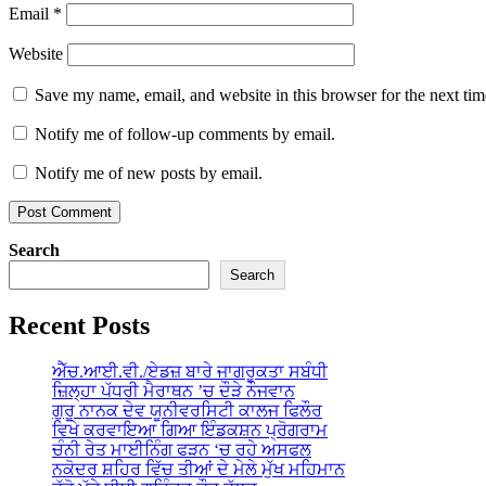
Email
*
Website
Save my name, email, and website in this browser for the next ti
Notify me of follow-up comments by email.
Notify me of new posts by email.
Search
Search
Recent Posts
ਐੱਚ.ਆਈ.ਵੀ./ਏਡਜ਼ ਬਾਰੇ ਜਾਗਰੂਕਤਾ ਸਬੰਧੀ
ਜ਼ਿਲ੍ਹਾ ਪੱਧਰੀ ਮੈਰਾਥਨ ’ਚ ਦੌੜੇ ਨੌਜਵਾਨ
ਗੁਰੂ ਨਾਨਕ ਦੇਵ ਯੂਨੀਵਰਸਿਟੀ ਕਾਲਜ ਫਿਲੌਰ
ਵਿਖੇ ਕਰਵਾਇਆ ਗਿਆ ਇੰਡਕਸ਼ਨ ਪ੍ਰੋਗਰਾਮ
ਚੰਨੀ ਰੇਤ ਮਾਈਨਿੰਗ ਫੜਨ ‘ਚ ਰਹੇ ਅਸਫਲ
ਨਕੋਦਰ ਸ਼ਹਿਰ ਵਿੱਚ ਤੀਆਂ ਦੇ ਮੇਲੇ ਮੁੱਖ ਮਹਿਮਾਨ