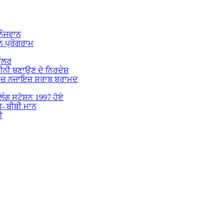
 ਨੌਜਵਾਨ
 ਪ੍ਰੋਗਰਾਮ
ੁੱਲਰ
ਕੀਨੀ ਬਣਾਉਣ ਦੇ ਨਿਰਦੇਸ਼
 ‘ਚ ਨਜਾਇਜ਼ ਸ਼ਰਾਬ ਬਰਾਮਦ
ੋਲਿੰਗ ਸਟੇਸ਼ਨ 1997 ਹੋਏ
ਤ- ਬੀਬੀ ਮਾਨ
ੀ