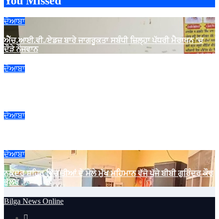
You Missed
ਦੋਆਬਾ
ਐੱਚ.ਆਈ.ਵੀ./ਏਡਜ਼ ਬਾਰੇ ਜਾਗਰੂਕਤਾ ਸਬੰਧੀ ਜ਼ਿਲ੍ਹਾ ਪੱਧਰੀ ਮੈਰਾਥਨ ’ਚ
ਦੌੜੇ ਨੌਜਵਾਨ
ਦੋਆਬਾ
ਗੁਰੂ ਨਾਨਕ ਦੇਵ ਯੂਨੀਵਰਸਿਟੀ ਕਾਲਜ ਫਿਲੌਰ ਵਿਖੇ ਕਰਵਾਇਆ ਗਿਆ
ਇੰਡਕਸ਼ਨ ਪ੍ਰੋਗਰਾਮ
ਦੋਆਬਾ
ਚੰਨੀ ਰੇਤ ਮਾਈਨਿੰਗ ਫੜਨ ‘ਚ ਰਹੇ ਅਸਫਲ
ਦੋਆਬਾ
ਨਕੋਦਰ ਸ਼ਹਿਰ ਵਿੱਚ ਤੀਆਂ ਦੇ ਮੇਲੇ ਮੁੱਖ ਮਹਿਮਾਨ ਵੱਜੋ ਪੁੱਜੇ ਬੀਬੀ ਗੁਰਿੰਦਰ ਕੌਰ
ਭੁੱਲਰ
Bilga News Online