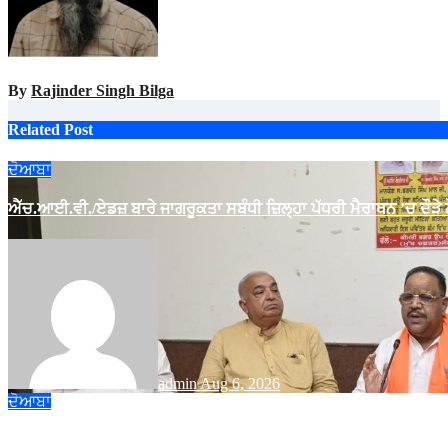
By
Rajinder Singh Bilga
Related Post
ਦੋਆਬਾ
ਐੱਚ.ਆਈ.ਵੀ./ਏਡਜ਼ ਬਾਰੇ ਜਾਗਰੂਕਤਾ ਸਬੰਧੀ ਜ਼ਿਲ੍ਹਾ ਪੱਧਰੀ ਮੈਰਾਥਨ ’ਚ ਦੌੜੇ
admin
Aug 6, 2026
ਦੋਆਬਾ
ਗੁਰੂ ਨਾਨਕ ਦੇਵ ਯੂਨੀਵਰਸਿਟੀ ਕਾਲਜ ਫਿਲੌਰ ਵਿਖੇ ਕਰਵਾਇਆ ਗਿਆ ਇੰਡਕਸ਼ਨ