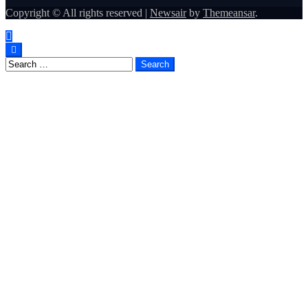
Copyright © All rights reserved
|
Newsair
by
Themeansar
.
Search
for: